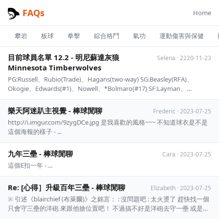
FAQs
Home
攀岩
板球
拳擊
綜合格鬥
氣功
運動傷害與保健
目前球員名單 12.2 - 明尼蘇達灰狼
Selena
·
2220-11-23
Minnesota Timberwolves
PG:Russell、Rubio(Trade)、Hagans(two-way) SG:Beasley(RFA)、
Okogie、Edwards(#1)、Nowell、*Bolmaro(#17) SF:Layman、
Culver、McDaniels(#28) PF:Hernangomez(RFA)、Vand ...
樂天阿迷趴主視覺 - 棒球閒聊
Frederic
·
2023-07-25
http://i.imgur.com/9zygDCe.jpg 是我喜歡的風格~~~ 不知道球衣是不是
這個海報的樣子 - ...
九年三壘 - 棒球閒聊
Cara
·
2023-07-25
這個E扣一年 - ...
Re: [心得］升級百年三壘 - 棒球閒聊
Elizabeth
·
2023-07-25
※ 引述《blairchief (布萊爾)》之銘言： : 沒問題吧 : 太火燙了 趕快找一個
只會守三壘的洋砲 來跟他搶位置吧！ 不過搞不好是洋砲去守一壘 或是打
DH - ...