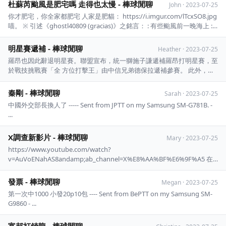
我去練拳 - ...
杜蘇芮颱風是肥宅嗎 走得也太慢 - 棒球閒聊
John
·
2023-07-25
你才肥宅，你全家都肥宅 人家是肥貓： https://i.imgur.com/lTcxSO8.jpg
喵。 ※ 引述《ghostl40809 (gracias)》之銘言： : 有些颱風前一晚海上 :
隔天中午左右就會發陸上警報了 : 還是方向因為高壓又微調? - ...
明星賽遞補 - 棒球閒聊
Heather
·
2023-07-25
羅昂也因此辭退明星賽。聯盟宣布，統一獅施子謙遞補羅昂打明星賽，至
於戰技挑戰賽「全 方位打擊王」由中信兄弟德保拉遞補參賽。 此外，中
信兄弟內野手岳東華因踝關節韌帶撕裂，改由味全龍拿莫・伊漾遞補參加
明星賽。 拿莫進了XDDDD ---- Sent from BePTT on my Samsung SM-S9
秦剛 - 棒球閒聊
Sarah
·
2023-07-25
...
中國外交部長換人了 ----- Sent from JPTT on my Samsung SM-G781B. -
...
X調查新影片 - 棒球閒聊
Mary
·
2023-07-25
https://www.youtube.com/watch?
v=AuVoENahAS8andamp;ab_channel=X%E8%AA%BF%E6%9F%A5 在
高雄鼓山區欸，但我沒聽過這個事件 可能2005也是我一歲的時候，所以
沒有印象吧 ---- Sent from BePTT on my iPhone ...
發票 - 棒球閒聊
Megan
·
2023-07-25
第一次中1000 小發20p10包 ---- Sent from BePTT on my Samsung SM-
G9860 - ...