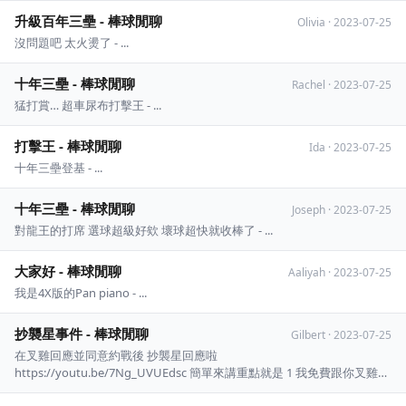
升級百年三壘 - 棒球閒聊
Olivia
·
2023-07-25
沒問題吧 太火燙了 - ...
十年三壘 - 棒球閒聊
Rachel
·
2023-07-25
猛打賞… 超車尿布打擊王 - ...
打擊王 - 棒球閒聊
Ida
·
2023-07-25
十年三壘登基 - ...
十年三壘 - 棒球閒聊
Joseph
·
2023-07-25
對龍王的打席 選球超級好欸 壞球超快就收棒了 - ...
大家好 - 棒球閒聊
Aaliyah
·
2023-07-25
我是4X版的Pan piano - ...
抄襲星事件 - 棒球閒聊
Gilbert
·
2023-07-25
在叉雞回應並同意約戰後 抄襲星回應啦
https://youtu.be/7Ng_UVUEdsc 簡單來講重點就是 1 我免費跟你叉雞打
但跟其他人打要錢 2 給我露臉 3不要拉林益....呃我是說小潘出來救援 4給