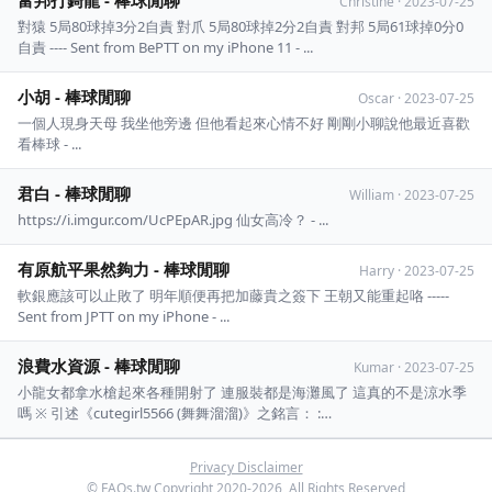
富邦打錡龍 - 棒球閒聊
Christine
·
2023-07-25
對猿 5局80球掉3分2自責 對爪 5局80球掉2分2自責 對邦 5局61球掉0分0
自責 ---- Sent from BePTT on my iPhone 11 - ...
小胡 - 棒球閒聊
Oscar
·
2023-07-25
一個人現身天母 我坐他旁邊 但他看起來心情不好 剛剛小聊說他最近喜歡
看棒球 - ...
君白 - 棒球閒聊
William
·
2023-07-25
https://i.imgur.com/UcPEpAR.jpg 仙女高冷？ - ...
有原航平果然夠力 - 棒球閒聊
Harry
·
2023-07-25
軟銀應該可以止敗了 明年順便再把加藤貴之簽下 王朝又能重起咯 -----
Sent from JPTT on my iPhone - ...
浪費水資源 - 棒球閒聊
Kumar
·
2023-07-25
小龍女都拿水槍起來各種開射了 連服裝都是海灘風了 這真的不是涼水季
嗎 ※ 引述《cutegirl5566 (舞舞溜溜)》之銘言： :
https://i.imgur.com/Lqo2pgQ.jpg : 恕我看不出好玩在哪 : 還浪費水資源 :
球場環境階梯走道噴到濕滑也增加跌倒受傷風險 : 寧可好好看球 ...
Privacy Disclaimer
© FAQs.tw Copyright 2020-2026, All Rights Reserved