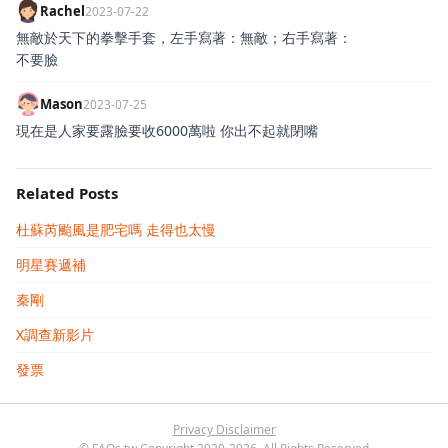
Rachel
2023-07-22
無敵於天下的拳擊手套，左手寫著：無敵；右手寫著：
不要臉
Mason
2023-07-25
現在是人家要露臉要收6000萬啦 你出不起就閉嘴
Related Posts
杜蘇芮颱風是肥宅嗎 走得也太慢
明星賽遞補
秦剛
X調查新影片
發票
Privacy Disclaimer